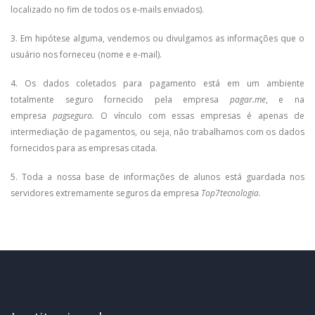
localizado no fim de todos os e-mails enviados).
3. Em hipótese alguma, vendemos ou divulgamos as informações que o
usuário nos forneceu (nome e e-mail).
4. Os dados coletados para pagamento está em um ambiente
totalmente seguro fornecido pela empresa
pagar.me
, e na
empresa
pagseguro.
O vínculo com essas empresas é apenas de
intermediação de pagamentos, ou seja, não trabalhamos com os dados
fornecidos para as empresas citada.
5. Toda a nossa base de informações de alunos está guardada nos
servidores extremamente seguros da empresa
Top7tecnologia
.